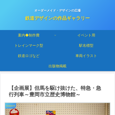
オーダーメイド・デザインの広場
鉄道デザインの作品ギャラリー
案内◆制作費
イベント用
トレインマーク型
駅名標型
鉄道ロゴなど
車両イラスト
出版物掲載
【企画展】但馬を駆け抜けた、特急・急
行列車～豊岡市立歴史博物館～
support