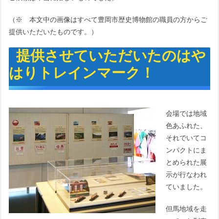
（※ 本文中の画像はすべて豊岡市歴史博物館の職員の方からご
提供いただいたものです。）
提供させていただいたのはや
はりトレインマーク！
会場では地域
色あふれた、
それでいてコ
ンパクトにま
とめられた展
示が行なわれ
ていました。
但馬地域を走