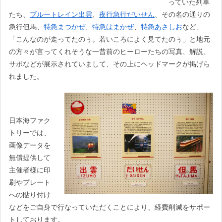
っていた列車
たち、
ブルートレイン出雲
、
夜行急行だいせん
、その名の通りの
急行但馬、
特急まつかぜ
、
特急はまかぜ
、
特急あさしお
など、
「こんなのが走ってたのぅ。若いころによく見てたのぅ」と地元
の方々が言ってくれそうな一昔前のヒーローたちの写真、解説、
サボなどが展示されていまして、その上にヘッドマークが掲げら
れました。
日本海ファク
トリーでは、
画像データを
無償提供して
主催者様に印
刷やプレート
への貼り付け
などをご自身で行なっていただくことにより、経費削減をサポー
トしております。