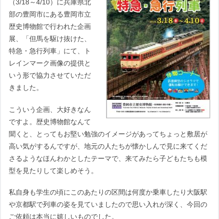
（3/18～4/10）に兵庫県北
部の豊岡市にある豊岡市立
歴史博物館で行われた企画
展、「但馬を駆け抜けた、
特急・急行列車」にて、ト
レインマーク画像の提供と
いう形で協力させていただ
きました。
こういう企画、大好きなん
ですよ。歴史博物館なんて
聞くと、とってもお堅い勉強のイメージがあってちょっと敷居が
高い気がするんですが、地元の人たちが懐かしんで見に来てくだ
さるようなほんわかとしたテーマで、来てみたら子どもたちも模
型を見たりして楽しめそう。
私自身も学生の頃にこのあたりの区間は何度か乗車したり大阪駅
や京都駅で列車の姿を見ていましたので思い入れが深く、今回の
ご依頼は本当に嬉しいものでした。