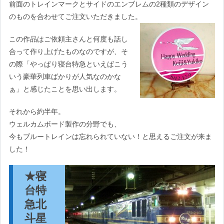
前面のトレインマークとサイドのエンブレムの2種類のデザイン
のものを合わせてご注文いただきました。
この作品はご依頼主さんと何度も話し
合って作り上げたものなのですが、そ
の際「やっぱり寝台特急といえばこう
いう豪華列車ばかりが人気なのかな
ぁ」と感じたことを思い出します。
それから約半年。
ウェルカムボード製作の分野でも、
今もブルートレインは忘れられていない！と思えるご注文が来ま
した！
★寝
台特
急北
斗星