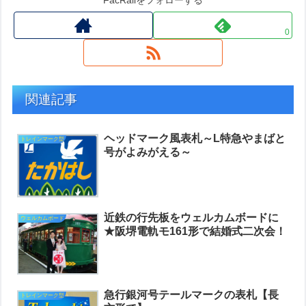
0
関連記事
ヘッドマーク風表札～L特急やまばと
トレインマーク型
号がよみがえる～
近鉄の行先板をウェルカムボードに
ウェルカムボード
★阪堺電軌モ161形で結婚式二次会！
急行銀河号テールマークの表札【長
トレインマーク型