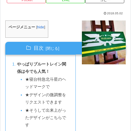
2018.05.02
ページメニュー
[
hide
]
目次
やっぱりブルートレイン関
係は今でも人気！
★寝台特急北斗星のヘ
ッドマークで
★デザインの微調整を
リクエストできます
★そうして出来上がっ
たデザインがこちらで
す