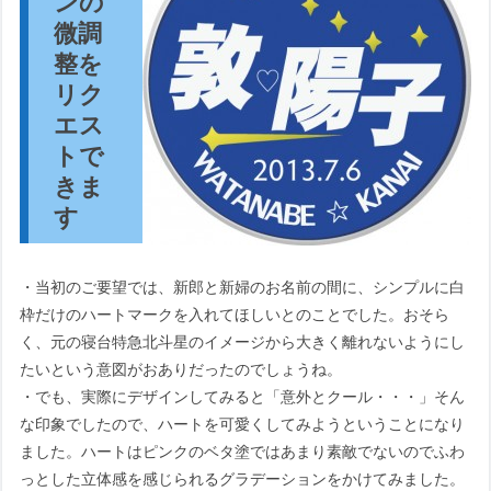
ンの
微調
整を
リク
エス
トで
きま
す
・当初のご要望では、新郎と新婦のお名前の間に、シンプルに白
枠だけのハートマークを入れてほしいとのことでした。おそら
く、元の寝台特急北斗星のイメージから大きく離れないようにし
たいという意図がおありだったのでしょうね。
・でも、実際にデザインしてみると「意外とクール・・・」そん
な印象でしたので、ハートを可愛くしてみようということになり
ました。ハートはピンクのベタ塗ではあまり素敵でないのでふわ
っとした立体感を感じられるグラデーションをかけてみました。