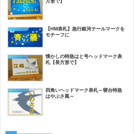
方形で】
【HM表札】急行銀河テールマークを
トレインマーク型
モチーフに
懐かしの特急はと号ヘッドマーク表
トレインマーク型
札【長方形で】
四角いヘッドマーク表札～寝台特急
トレインマーク型
はやぶさ風～